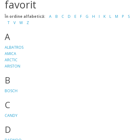
favorit
În ordine alfabetică:
A
B
C
D
E
F
G
H
I
K
L
M
P
S
T
V
W
Z
A
ALBATROS
AMICA
ARCTIC
ARISTON
B
BOSCH
C
CANDY
D